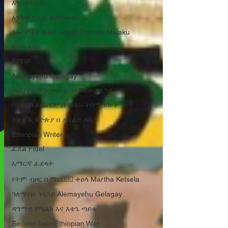
እንዳለጌታ ከ
አንጉዝ ደራሲ ፀሃይ መላኩ
እመ ምኔት ፀሐይ መልአኩ Tsehay Melaku
ስንዱ አበበ
EPRP
Alemayehu Gelagay
መለያየት ሞት ነው በ ዓለማየሁ ገላጋይ
ሳላወርስ አላልፍም በ መላኩ ተሰማ አወቀ
ትልቋ ኢትዮጵያ በ ዶናልድ ለቪን
Ethiopian Writers
ፊደል Fidel
አማርኛ ፊደላት
የትም ብዞር በ ማርታ፟፟ ቀፀላ Martha Ketsela
ዓለማየሁ ገላጋይ Alemayehu Gelagay
ዳግማዊ ምኒልክ እና እቴጌ ጣይቱ
Second Italo-Ethiopian War