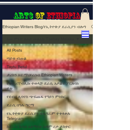
Art$
of
Ethiopia
Online store
Ethiopian Writers Blog/የኢትዮጵያ ደራሲያን ብሎግ
View points
እመ ምኔት ፀሐይ መልአኩ Tsehay Melaku
All Posts
ጣይቱ ብጡል
Taytu Betul
ታሪክን እና ማህበረሰብ Ethiopian Writers
የቼክ ሪፐብሊኩ ተወላጅ ደራሲ አዶልፍ ፓርለሳክ
ተጽ
የደብረ ሊባኖስ ጭፍጨፋ የዓይን ምስክር.
ደራሲ በዓሉ ግርማ
የኢትዮጵያ ደራሲያን ቴሌግራም ተቀላቀሉ
Telegram
ከደራሲ አዲስ አለማየሁ አዳም ረታ ዶክተር