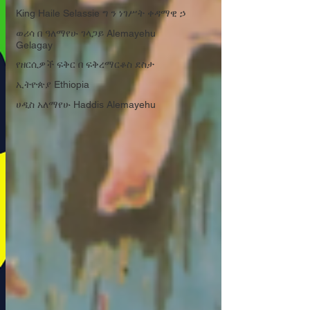
King Haile Selassie ግ ን ነገሥት ቀዳማዊ ኃ
ወሪሳ በ ዓለማየሁ ገላጋይ Alemayehu
Gelagay
የዘርሲዎች ፍቅር በ ፍቅረማርቆስ ደስታ
ኢትዮጵያ Ethiopia
ሀዲስ አለማየሁ Haddis Alemayehu