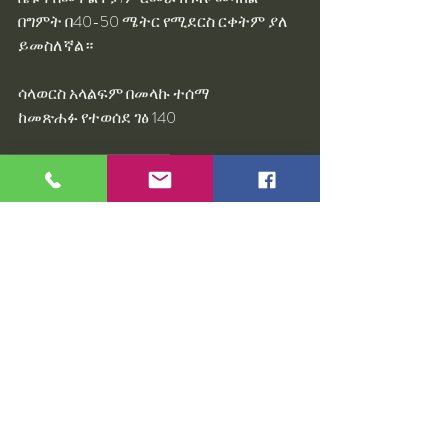
በግምት በ40-50 ሜትር የሚደርስ ርቀትም ያለ 
ይመስለኛል። 
ሳላወርስ አላልፍም በመላኩ ተሰማ
ከመጽሐፉ የተወሰደ ገፅ 140
በመላኩ ተሰማ
ሳላወርስ አላልፍም
መለያየት ሞት ነው በ ዓለማየሁ ገላጋይ
ሳላወርስ አላልፍም በ መላኩ ተሰማ አወቀ
Recent Posts
See All