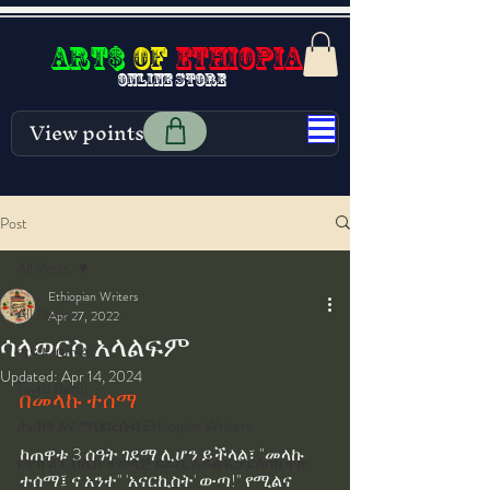
Art$
of
Ethiopia
Online store
View points
Post
All Posts
Ethiopian Writers
All Posts
Apr 27, 2022
ሳላወርስ አላልፍም
ጣይቱ ብጡል
Updated:
Apr 14, 2024
Taytu Betul
በመላኩ ተሰማ
ታሪክን እና ማህበረሰብ Ethiopian Writers
ከጠዋቱ 3 ሰዓት ገደማ ሊሆን ይችላል፣ "መላኩ 
የቼክ ሪፐብሊኩ ተወላጅ ደራሲ አዶልፍ ፓርለሳክ ተጽ
ተሰማ፤ ና አንተ" 'አናርኪስት' ውጣ!" የሚልና 