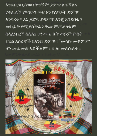
የደብረ ሊባኖስ ጭፍጨፋ የዓይን ምስክር.
እንደቢንቢ/የወባ ትንኝም ያቃጭልብኛልና 
የቀፈፈኝ የካሳሁን መሆኑን የለየሁት ድምጽ 
ደራሲ በዓሉ ግርማ
አንባረቀ። እኔ ጆሮዬ ያዳምጥ እንጂ አንደበቴን 
የኢትዮጵያ ደራሲያን ቴሌግራም ተቀላቀሉ Telegram
መክፈት የሚያስችል አቅሙም/ፍላጎቱም 
ስላልነበረኝ ስለእኔ ሆነው ሁለት ወይም ሦስት 
ከደራሲ አዲስ አለማየሁ አዳም ረታ ዶክተር እንዳለጌታ ከ
ያህል እስረኞች በአንድ ድምጽ፣ "መላኩ መቆምም 
አንጉዝ ደራሲ ፀሃይ መላኩ
ሆነ መራመድ አይችልም"፤ ሲሉ መለሱለት። 
እመ ምኔት ፀሐይ መልአኩ Tsehay Melaku
ስንዱ አበበ
EPRP
Alemayehu Gelagay
መለያየት ሞት ነው በ ዓለማየሁ ገላጋይ
ሳላወርስ አላልፍም በ መላኩ ተሰማ አወቀ
ትልቋ ኢትዮጵያ በ ዶናልድ ለቪን
Ethiopian Writers