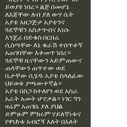
ይወያዩ ነበረ። ልጅ በመሆኔ 
ለእጃቸው ለብ ያለ ውሃ ሴት 
አያቴ አዘጋጅታ አያቴንና 
ጓደኞቹን አስታጥብና እነሱ 
እንጀራ በድቁስ በርበሬ 
ሲሰጣቸው ለኔ ቁራሽ ተሰጥቶኝ 
አጠገባቸው እቀመጥ ነበረ። 
ጓደኞቹ ዜናቸውን አድምጠውና 
ጠላቸውን ጠጥተው ወደ 
ቤታቸው ሲሄዱ አያቴ ስላለፈው 
ህይወቱ ያጫውተኛል።
አያቴ በስጋ ከተለየን ወደ አስራ 
አራት አመት ሆኖታል። ነገር ግን 
ዛሬም አጠገቤ ያለ ያህል 
ድምፁም ምክሩም ሃይለኛነቱና 
የዋህነቱ አብሮኝ እለት በእለት 