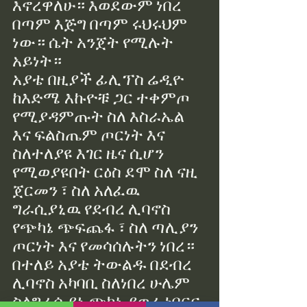
እኖረዋለሁ። እወደውም ነበረ 
በጣም እጅግ በጣም ሩህሩህም 
ነው። ሴት አንጀት የሚሉት 
አይነት።
አያቴ በዚያች ፊሊፕስ ሬዲዮ 
ከእድሜ እኩዮቹ ጋር ተቀምጦ 
የሚያዳምጡት ስለ እስራኤል 
እና ፍልስጤም ጦርነት እና 
ስለተለያዩ እገር ዜና ሲሆን 
የሚወያዩበት ርዕስ ደሞ ስለ ናዚ 
ጀርመን ፣ ስለ አለፈዉ 
ግራሲያኒዉ የደብረ ሊባኖስ 
የጭካኔ ጭፍጨፋ ፣ ስለ ጣሊያን 
ጦርነት እና የመሳሰሉትን ነበረ። 
በተለይ አያቴ ትውልዱ በደብረ 
ሊባኖስ አካባቢ ስለነበረ ሁሌም 
ስለግራሲያኒ ጭካኔ ያወራ ነበርና 