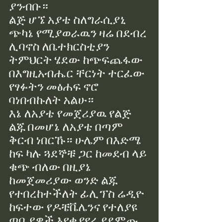
ያንብቡ።
ልጅ ሆኜ አያቴ ስለግራሲያኒ 
ጭካኔ የሚያወራዉን ዛሬ በደብረ 
ሊባኖስ ለቤተክርስቲያን 
ትምህርት ሄደው ከጭፍጨፋው 
በእግዚአብሔር ቸርነት ተርፈው 
የፃፉትን መፅሐፍ ኖሮ 
ባነበብኩለት አልሁ።
እኔ ለአያቴ የመጀሪያዉ የልጅ 
ልጁ በመሆኔ ለአያቴ በጣም 
ቅርብ ነበርኹ። ሁሌም በእድሜ 
ከፍ ካሉ ጓደኞቹ ጋር ከመደብ ላይ 
ቁጭ ብለው በዚያኔ 
ከመጀመሪያው ወንድ ልጁ 
የተበረከተችለት ፊሊፕስ ሬዲዮ 
ከፍተው የዶቼቬሌንና የተለያዩ 
ጣቢያዎች እየቀያየረ ያደምጡ 