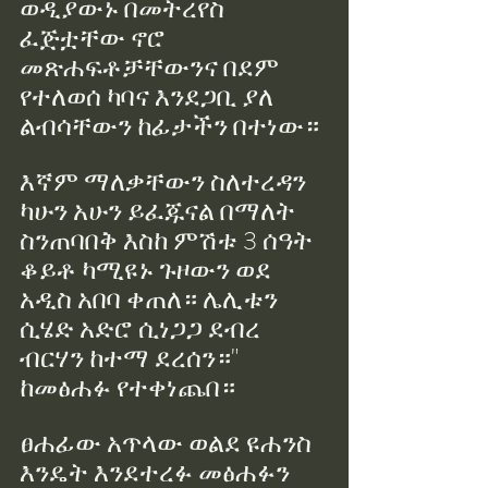
ወዲያውኑ በመትረየስ 
ፈጅቷቸው ኖሮ 
መጽሐፍቶቻቸውንና በደም 
የተለወሰ ካባና እንደጋቢ ያለ 
ልብሳቸውን ከፊታችን በተነው።
እኛም ማለቃቸውን ስለተረዳን 
ካሁን አሁን ይፈጁናል በማለት 
ስንጠባበቅ እስከ ምሽቱ 3 ሰዓት 
ቆይቶ ካሚዩኑ ጉዞውን ወደ 
አዲስ አበባ ቀጠለ። ሌሊቱን 
ሲሄድ አድሮ ሲነጋጋ ደብረ 
ብርሃን ከተማ ደረሰን።" 
ከመፅሐፉ የተቀነጨበ።
ፀሐፊው አጥላው ወልደ ዩሐንስ 
እንዴት እንደተረፉ መፅሐፉን 