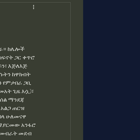
ራሲ በዓሉ ግርማ
ለጌታ ከ
ሩ። ከሌሎች 
ከፍኖት ጋር ቀጥሮ 
ን፣ እጅለእጅ 
ሱትን ከዋክብት 
ን የምታበራ ጋቢ 
ማ አወቀ
መአት ጊዜ እሷ)፣ 
ሰል ማንደጃ 
አልጋ ጠርዝ 
በላ ሁለመናዋ 
የማያርመው አንፋሮ 
 መብራት መደብ 
ዊ ምኒልክ እና እቴጌ ጣይቱ