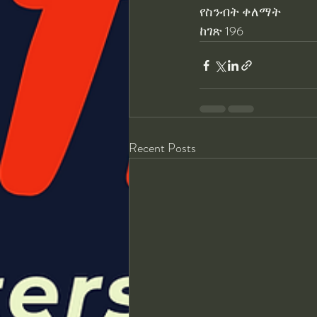
የስንብት ቀለማት
ከገጽ 196
Recent Posts