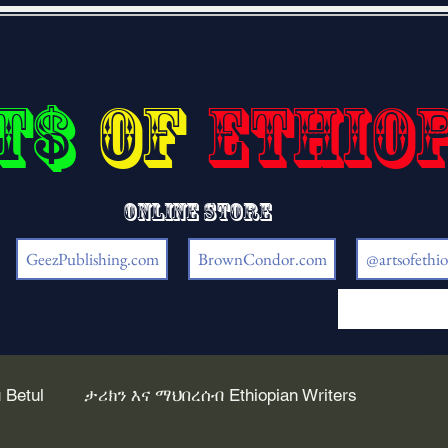
t$
of
Ethio
Online store
GeezPublishing.com
BrownCondor.com
@artsofethio
 Betul
ታሪክን እና ማህበረሰብ Ethiopian Writers