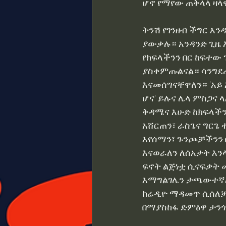
ሆኖ የማየው ጠቅላላ ዛላ
ትንሽ የገንዘብ ችግር እን
Second Italo-Ethiopian War
ያውቃሉ። አንዳንድ ጊዜ 
የክፍላችንን በር ከፍተው
ያስቀምጡልናል። ሳንግደረደ
ወሪሳ በ ዓለማየሁ ገላጋይ Alemayeh
እናመሰግናቸዋለን። 'አይ 
ሆና' ይሉና ሌላ ምስጋና
ሀዲስ አለማየሁ Haddis Alemaye
ቅዳሜና እሁድ ከክፍላችን
አሸርጠን፣ ራስጌና ግርጌ
እየሰማን፣ ጉንጮቻችንን 
እናወራለን ለሰአታት እንላ
ፍኖት ልጅነቷ ሲናፍቃት 
እማግልገሌን ታጫውተኛለች
ከሬዲዮ ማዳመጥ ሲሰለቻት
በማያስከፋ ድምፅዋ ታንጎራጉራ