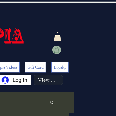
pia
pia Videos
Gift Card
Loyalty
View points
Log In