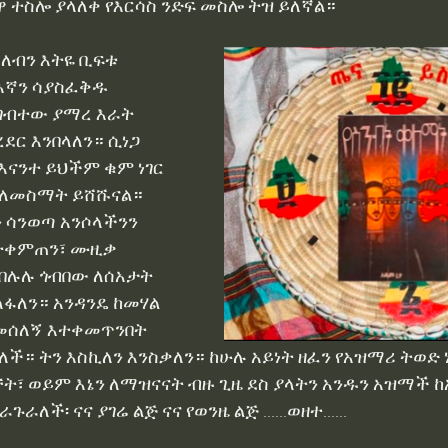
ዋ ተስሎ ያላለቀ የእርሳስ ንድፍ መስሎ ትዝ ይለኛል።
ዳለብን እትዬ ቢፍቱ 
King Haile Selassie ግ ን ነገሥት ቀዳማዊ ኃ
እኛን ሳያስፈቅዱ 
 ገብተው ያማረ እራት 
ር እንበላለን። ሲነጋ 
u Gelagay
የዘርሲዎች ፍቅር በ ፍቅረማርቆስ ደስታ
ኢትዮጵ
እናንተ ይህችም ቁም ነገር 
 ላለመስማት ይሸሹናል። 
hu
 ሳንወጣ አንሶላችንን 
 ተቀምጠን፣ ሙዚቃ 
በሉሉ ጎብበው ለሰአታት 
ፋለን። አንዳንዴ ከመሃል 
መሰለኝ እተቀመጥንበት 
። ትን እስኪለን እንስቃለን። ከሁሉ አይነት ዘፈን የአዝማሪ ትወድ ነ
፣ ወይም እኔን ለማዝናናት ብዙ ጊዜ ደስ ያላትን አንዱን አዝማች ከአ
ለች፡ ናና ያገሬ ልጅ ናና የወንዜ ልጅ ......ወዘተ......