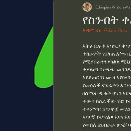
Ethiopian Writers
Mar
የቼክ ሪፐብሊኩ ተወላጅ ደራሲ አዶል
የስንብት 
አዳም ረታ Adam Reta
የኢትዮጵያ ደራሲያን ቴሌግራም ተቀላ
እትዬ ቢፍቱ አጭር፣ ቀጭ
ተከራዮች የበለጠ እትዬ ቢ
አንጉዝ ደራሲ ፀሃይ መላኩ
እመ
የሚያሰራንን የክልል ሚኒ
ተያይዘን በነጫጭ መንገዶች
እየቆጠርን፣ ሙዝ እየበላን
Alemayehu Gelagay
መለያ
የመሰለች ናዝሬትን እናያለ
በስሜት ዱቄት ሆነን አር
ተውሳ ከሰራችው ሽሮ የተ
ትልቋ ኢትዮጵያ በ ዶናልድ ለቪን
ተቀምጣ፣ በጭኖቿ መሃል 
አሳዛኝ ይሆናል። እዛና 
የመሰለ ጨብራራ ፀጉሯ (
የትም ብዞር በ ማርታ፟፟ ቀፀላ Marth