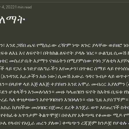
 4, 2022
1 min read
ፍ ፓርለሳክ ተጽ
የደብረ ሊባኖስ ጭፍጨፋ የዓይን ምስክር.
ደ
ቀለማት
ቀሉ Telegram
ከደራሲ አዲስ አለማየሁ አዳም ረታ ዶክተር እንዳ
ን፣ እንደ ጋሸበ ጤፍ የሚሰራው ረዥም ነጭ ጸጉር ያላቸው ወይዘሮ ነበ
ፍቱ ለእኔ እና ለፍኖት፣ በትክክል ለፍኖት ያዳሉ ነበረ። ሁልጊዜ ሲመሽ 
 ምኔት ፀሐይ መልአኩ Tsehay Melaku
ስንዱ አበበ
EPRP
ስቴር መስሪያ ቤት እያማን ናዝሬትን በሚያምሰው የጎሳ ፓለቲካ እያሾፍ
 ላይ የጋሪ ፋንድያ በእግራችን እየመታን፣ በጥቁር ሰማይ ላይ የተነሰነ
 (አንዳንዴ እራታችን እሱ ነው) ሲመሽ አውራ ጎዳና ጉብታ ላይ ወጥተ
የት ሞት ነው በ ዓለማየሁ ገላጋይ
ሳላወርስ አላልፍም በ መላኩ ተሰ
ን። በላይዋ ላይ እጅ ለእጅ ተያይዘን እንደ አሞራ መብረር እያለምን (
ፍደን ሆቴላችን እንመለሳለን። ሙዙ ካላጠገበን ፍኖት ከእትዬ ቢፍቱ የከ
ረፈ ካለ ቀዝቃዛውን እየተገባበዝን እንበላለን። ብዙ ጊዜ አያሰኘኝም። 
Ethiopian Writers
ፊደል Fidel
አማርኛ ፊደላት
አስራ ከያዘችው መሰባበር በጀመረ ደረቅ እንጀራ ወጥ እየጠረገች ስት
እዛ የተከፈቱ አጥንታም ቅልጥሞቿ፣ በተለያየ አቅጣጫ የቆመው ሚዶ 
ሁሌ የላብና የአቧራ ጠረን ያለው) ቀጫጭን ረጃጅም ክንዶቿ የሆቴሉ
a Ketsela
ዓለማየሁ ገላጋይ Alemayehu Gelagay
ዳግማ