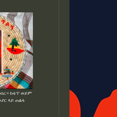
ያ Ethiopia
በረ። ከቴፕ ወይም 
የር ላይ ጠልፋ 