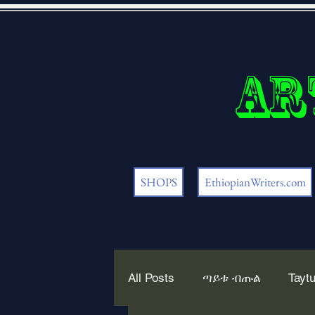
Ar
SHOPS
EthiopianWriters.com
All Posts
ጣይቱ ብጡል
Taytu