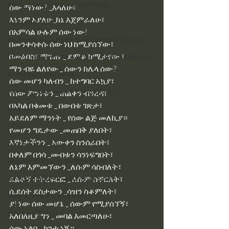
የደብረ ሊባኖስ ጭፍጨፋ የዓይን ምስክር.
ሰው ማነው? _እላለሁ፣
እኔንም አያለሁ_ከኔ እጀምራለሁ፣
ደራሲ በዓሉ ግርማ
በአምሳል ሁሉም ሰው ነው!
የኢትዮጵያ ደራሲያን ቴሌግራም ተቀላቀሉ Telegram
በመንቀሳቀሱ ሰው ነህ ከሚያሰኘው፣
በመልበስ፣ ማጌጡ _ ደምቆ ከሚታየው ፣
ከደራሲ አዲስ አለማየሁ አዳም ረታ ዶክተር እንዳለጌታ ከ
ማን ብዬ ልለየው _ ሰውን ከሌላ ሰው?
አንጉዝ ደራሲ ፀሃይ መላኩ
ሰው መሆን ካለብን _ ከተግባር አኳያ፣
እመ ምኔት ፀሐይ መልአኩ Tsehay Melaku
የሰው ምንነቱን _ ጠልቀን ብንረዳ፣
በአካል በቁመቱ _ በውበቱ ገጽታ፣
ስንዱ አበበ
አይደለም ማንነት _ የሰው ልጅ መለኪያ።
EPRP
የመሆን ግዴታው _መጠበቅ ያለበት፣
እኛነታችንን _ አውቀን ስንሰራበት፣
Alemayehu Gelagay
በቀለም በጎሳ _መብቱን ሳንነፍግበት፣
መለያየት ሞት ነው በ ዓለማየሁ ገላጋይ
ለኔም እምመኘውን _ለሱም ሳስብለት፣
ሳላወርስ አላልፍም በ መላኩ ተሰማ አወቀ
ደልቶኝ ተትረፍርፎ _ ለሱም ስቸርለት፣
ሲደሰት ደስታውን _ሳዝን ስቆምለት፣
ትልቋ ኢትዮጵያ በ ዶናልድ ለቪን
ያ! ነው ሰው መሆኔ _ ሰውም የሚያሰኘኝ፣
Ethiopian Writers
አለበለዚያ ግን _ መባል እመርጣለሁ፣
ሰው አልባ _ ከንቱ ነኝ።