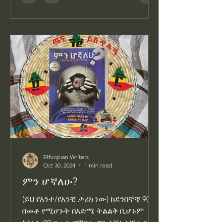
Ethiopian Writers
Oct 30, 2024
1 min read
ምን ሆኛለሁ?
(ይህ የአንተ/የአንቺ ታሪክ ነው) ከደንበኞቼ 90
በመቶ የሚሆኑት በእድሜ ትልልቅ ቢሆኑም