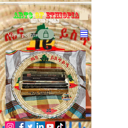
Art$
of
Ethiopia
Online store
View points