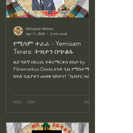
Ethiopian Writers
Apr 11, 2024
2 min read
የሚሳም ተራራ - Yemisam
Terara: ትዝታን በጭልፋ
ዜሮ ጓደኛ በደራሲ ፍቅረማርቆስ ደስታ by
Fikremarkos Desta አንድ ጊዜ የማስተማሪያ
ክፍለ ጊዚያቴን ጠብቄ ሄድሁና፤ "ሲስተር ዛሬ
ያለው የማስተማር ጊዜዬ በሌላ ጊዜ
እንዳካክሰው ይፍቀዱልኝ።...