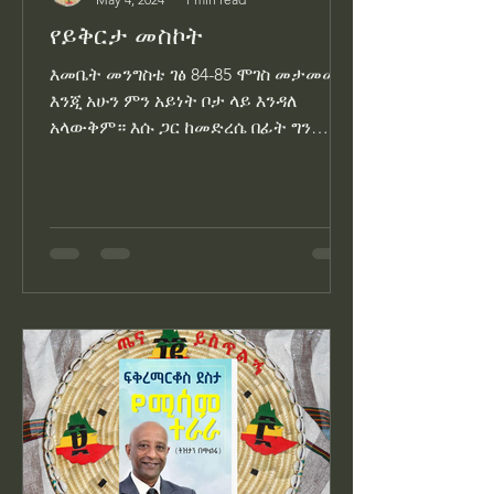
የይቅርታ መስኮት
እመቤት መንግስቴ ገፅ 84-85 ሞገስ መታመሙን
እንጂ አሁን ምን አይነት ቦታ ላይ እንዳለ
አላውቅም። እሱ ጋር ከመድረሴ በፊት ግን
ሊላቸው ይችላል ብዬ ያሰብኳቸውን ነገሮች ሁሉ
መደርደር ጀመርኩ። እንዲህ አድርገህ...