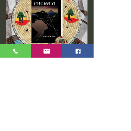
Ethiopian Writers
Apr 11, 2024
1 min read
የእናት ራብ....! የጥቁር እናት ነኝ
በደራሲ መሰረት ክንፈ ሃይሌ by Meseret
Kinfe Haile እራበኝ... እራበኝ..
እራበኝ.....ትላለች አገሬ፤ ጠፍቶ የሚያቀምሳት ፤
ከብዙ አንድ ፍሬ። እኔን ቢያቅተኝ ወደላይ
አያለሁ ጠፍቶብኛ አባቴ፤...