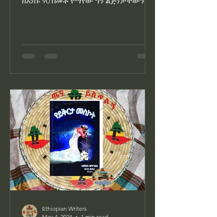
ከእነሱ 90 በመቶ የማየው ግን ልጅነታቸውን
ነው፡፡ አዋቂዎቹ ይምጡ እንጂ ከልጆቹ ጋር ነው
የማወራው፡፡ የልጅነት የሆነውን...
Ethiopian Writers
May 4, 2024
1 min read